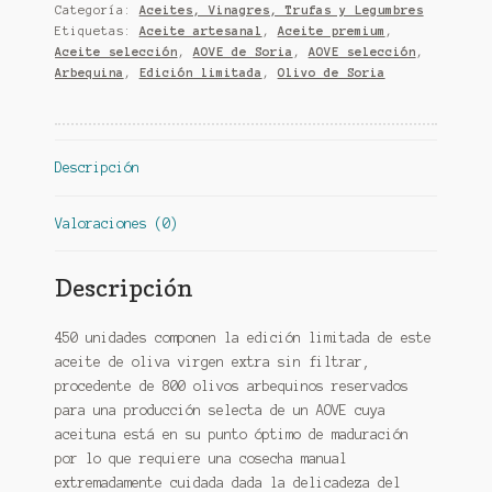
Categoría:
Aceites, Vinagres, Trufas y Legumbres
de
Etiquetas:
Aceite artesanal
,
Aceite premium
,
Soria
Aceite selección
,
AOVE de Soria
,
AOVE selección
,
cantidad
Arbequina
,
Edición limitada
,
Olivo de Soria
Descripción
Valoraciones (0)
Descripción
450 unidades componen la edición limitada de este
aceite de oliva virgen extra sin filtrar,
procedente de 800 olivos arbequinos reservados
para una producción selecta de un AOVE cuya
aceituna está en su punto óptimo de maduración
por lo que requiere una cosecha manual
extremadamente cuidada dada la delicadeza del