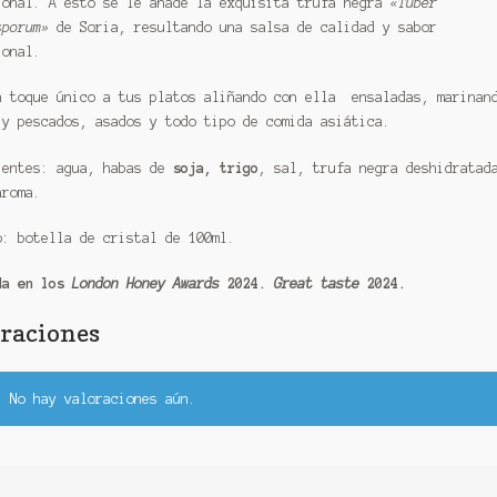
ional. A esto se le añade la exquisita trufa negra
«Tuber
sporum»
de Soria, resultando una salsa de calidad y sabor
ional.
n toque único a tus platos aliñando con ella ensaladas, marinan
 y pescados, asados y todo tipo de comida asiática.
ientes: agua, habas de
soja,
trigo
, sal, trufa negra deshidratad
aroma.
o: botella de cristal de 100ml.
da en los
London Honey Awards
2024.
Great taste
2024.
raciones
No hay valoraciones aún.