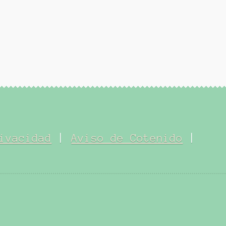
has
14,
ivacidad
|
Aviso de Cotenido
|