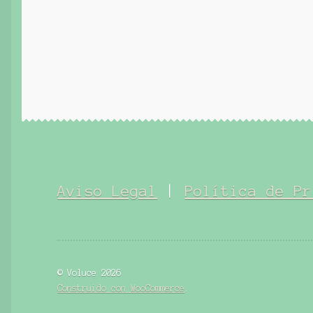
Aviso Legal
|
Política de Pr
© Voluce 2026
Construido con WooCommerce
.