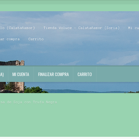
blo (Calatañazor)
Tienda Voluce – Calatañazor (Soria)
Mi c
zar compra
Carrito
A)
MI CUENTA
FINALIZAR COMPRA
CARRITO
lsa de Soja con Trufa Negra