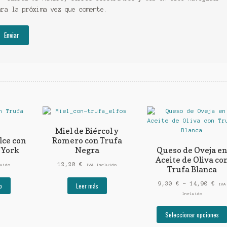
ara la próxima vez que comente.
Miel de Biércol y
lce con
Romero con Trufa
 York
Negra
Queso de Oveja e
Aceite de Oliva co
12,20
€
uido
IVA Incluido
Trufa Blanca
Ran
9,30
€
-
14,90
€
o
Leer más
IVA
de
Incluido
pre
des
Seleccionar opciones
9,3