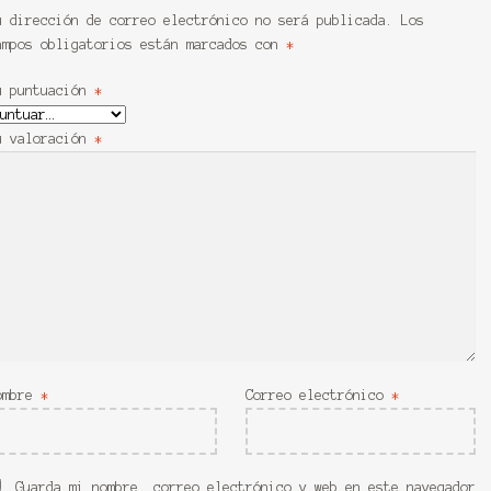
u dirección de correo electrónico no será publicada.
Los
ampos obligatorios están marcados con
*
u puntuación
*
u valoración
*
ombre
*
Correo electrónico
*
Guarda mi nombre, correo electrónico y web en este navegador