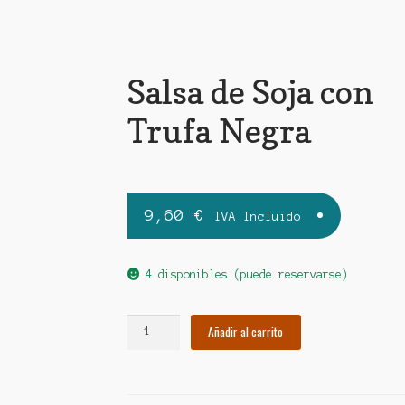
Salsa de Soja con
Trufa Negra
9,60
€
IVA Incluido
4 disponibles (puede reservarse)
Salsa
Añadir al carrito
de
Soja
con
Trufa