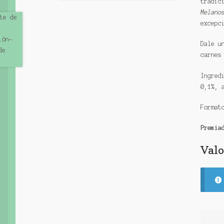
tradic
Melano
excepc
Dale u
carnes
Ingred
0,1%, 
Format
Premia
Valo