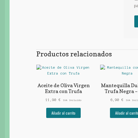
p
Productos relacionados
Aceite de Oliva Virgen
Mantequilla Du
Extra con Trufa
Trufa Negra –
11,90
€
6,90
€
IVA Incluido
IVA Incl
Añadir al carrito
Añadir al carrit