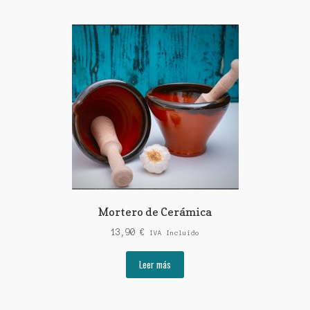
múltiples
variantes.
Las
opciones
se
pueden
elegir
en
la
página
de
producto
Mortero de Cerámica
13,90
€
IVA Incluido
Leer más