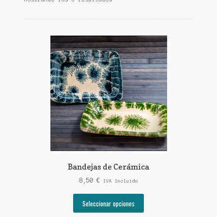
Bandejas de Cerámica
8,50
€
IVA Incluido
Este
Seleccionar opciones
producto