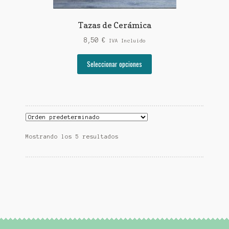
Tazas de Cerámica
8,50
€
IVA Incluido
Este
Seleccionar opciones
producto
tiene
múltiples
variantes.
Las
opciones
Mostrando los 5 resultados
se
pueden
elegir
en
la
página
de
producto