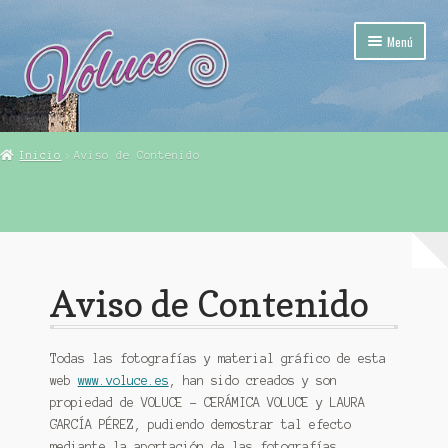
Ir
Ir
Menú
a
al
la
contenido
navegación
Mi Pueblo (Calatañazor)
Inicio
Aviso de Contenido
Tienda Voluce – Calatañazor (Soria)
Mi cuenta
Finalizar compra
Aviso de Contenido
Carrito
Todas las fotografías y material gráfico de esta
web
www.voluce.es
, han sido creados y son
propiedad de VOLUCE – CERÁMICA VOLUCE y LAURA
GARCÍA PÉREZ, pudiendo demostrar tal efecto
mediante la aportación de las fotografías