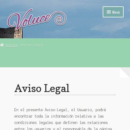
Ir
Ir
Menú
a
al
la
contenido
navegación
Mi Pueblo (Calatañazor)
Inicio
Aviso Legal
Tienda Voluce – Calatañazor (Soria)
Mi cuenta
Finalizar compra
Aviso Legal
Carrito
En el presente Aviso Legal, el Usuario, podrá
encontrar toda la información relativa a las
condiciones legales que definen las relaciones
entre los usuarios y el responsable de la página