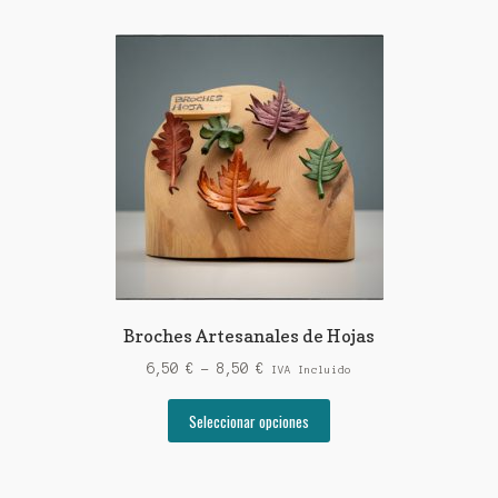
Broches Artesanales de Hojas
Rango
6,50
€
-
8,50
€
IVA Incluido
de
Este
precios:
Seleccionar opciones
producto
desde
tiene
6,50 €
múltiples
hasta