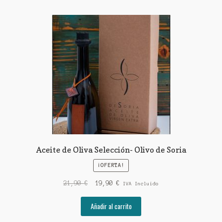
Aceite de Oliva Selección- Olivo de Soria
¡OFERTA!
El
El
21,90
€
19,90
€
IVA Incluido
precio
precio
original
actual
Añadir al carrito
era:
es: