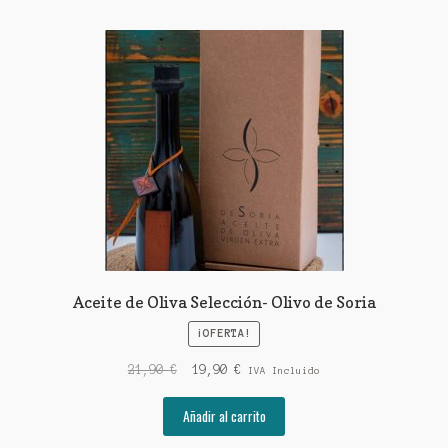
Aceite de Oliva Selección- Olivo de Soria
¡OFERTA!
El
El
21,90
€
19,90
€
IVA Incluido
precio
precio
original
actual
Añadir al carrito
era:
es: