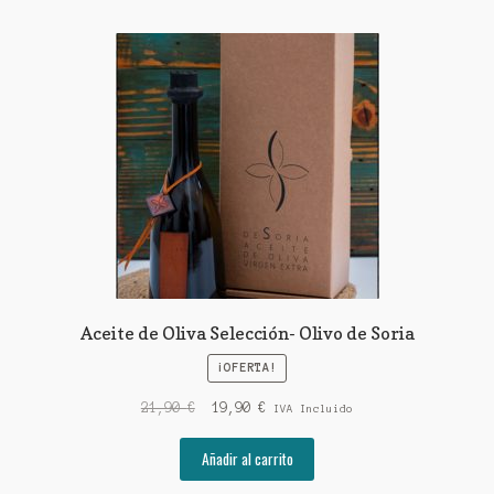
Aceite de Oliva Selección- Olivo de Soria
¡OFERTA!
El
El
21,90
€
19,90
€
IVA Incluido
precio
precio
original
actual
Añadir al carrito
era:
es: