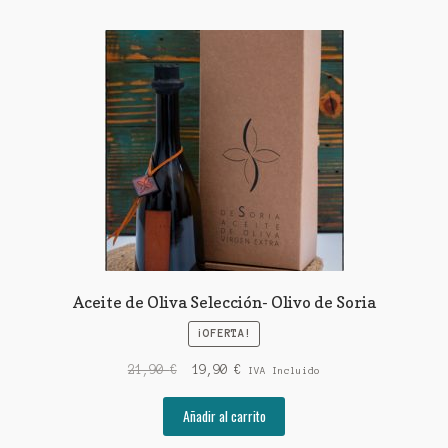
Aceite de Oliva Selección- Olivo de Soria
¡OFERTA!
El
El
21,90
€
19,90
€
IVA Incluido
precio
precio
original
actual
Añadir al carrito
era:
es: