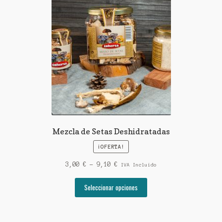
Mezcla de Setas Deshidratadas
¡OFERTA!
Rango
3,00
€
-
9,10
€
IVA Incluido
de
Este
precios:
Seleccionar opciones
producto
desde
tiene
3,00 €
múltiples
hasta