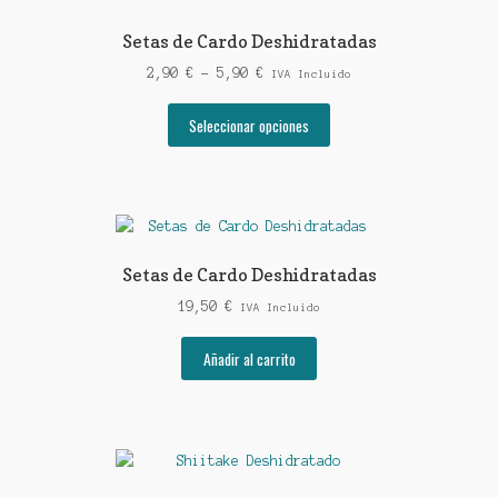
Las
opciones
Setas de Cardo Deshidratadas
se
Rango
2,90
€
-
5,90
€
pueden
IVA Incluido
de
elegir
Este
precios:
Seleccionar opciones
en
producto
desde
la
tiene
2,90 €
página
múltiples
hasta
de
variantes.
5,90 €
producto
Las
opciones
Setas de Cardo Deshidratadas
se
19,50
€
pueden
IVA Incluido
elegir
Añadir al carrito
en
la
página
de
producto