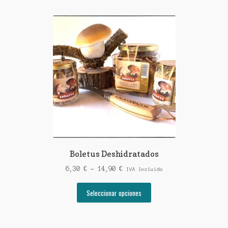
Boletus Deshidratados
Rango
6,30
€
-
14,90
€
IVA Incluido
de
Este
precios:
Seleccionar opciones
producto
desde
tiene
6,30 €
múltiples
hasta