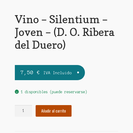
Vino – Silentium –
Joven – (D. O. Ribera
del Duero)
7,50
€
IVA Incluido
1 disponibles (puede reservarse)
Vino
Añadir al carrito
–
Silentium
–