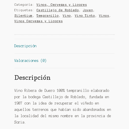
Joven
Categoría:
Vinos, Cervezas y Licores
–
Etiquetas:
Castillejo de Robledo
,
Joven
,
(D.
Silentium
,
Tempranillo
,
Vino
,
Vino Tinto
,
Vinos
,
O.
Vinos Cervezas y Licores
Ribera
del
Duero)
cantidad
Descripción
Valoraciones (0)
Descripción
Vino Ribera de Duero 100% tempranillo elaborado
por la bodega Castillejo de Robledo, fundada en
1987 con la idea de recuperar el viñedo en
aquellos terrenos que habían sido abandonados en
la localidad del mismo nombre en la provincia de
Soria.