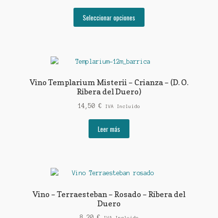
de
Este
precios:
Seleccionar opciones
producto
desde
tiene
4,90 €
múltiples
hasta
variantes.
5,50 €
Las
opciones
Vino Templarium Misterii – Crianza – (D. O.
se
Ribera del Duero)
pueden
14,50
€
IVA Incluido
elegir
en
Leer más
la
página
de
producto
Vino – Terraesteban – Rosado – Ribera del
Duero
8,20
€