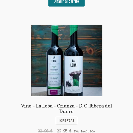
Añadir al carrito
Vino – La Loba – Crianza – D. O. Ribera del
Duero
¡OFERTA!
El
El
32,90
€
29,95
€
IVA Incluido