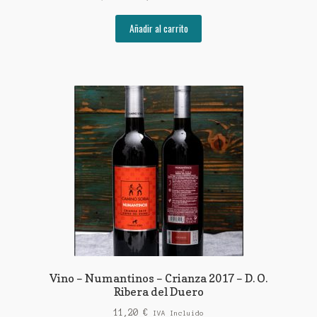
precio
precio
original
actual
Añadir al carrito
era:
es:
32,90 €.
29,95 €.
Vino – Numantinos – Crianza 2017 – D. O.
Ribera del Duero
11,20
€
IVA Incluido