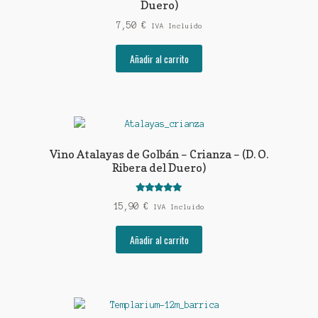
Duero)
7,50
€
IVA Incluido
Añadir al carrito
Vino Atalayas de Golbán – Crianza – (D. O.
Ribera del Duero)
Valorado con
15,90
€
IVA Incluido
5.00
de 5
Añadir al carrito