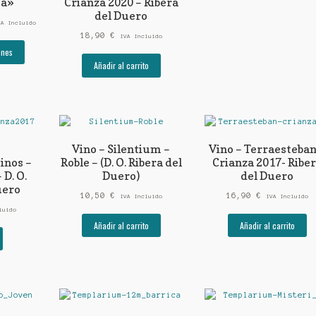
ta»
Crianza 2020 – Ribera
del Duero
ngo
VA Incluido
18,90
€
IVA Incluido
Este
ecios:
ones
producto
sde
Añadir al carrito
tiene
90 €
múltiples
sta
variantes.
50 €
Las
opciones
se
Vino – Silentium –
Vino – Terraesteban
pueden
inos –
Roble – (D. O. Ribera del
Crianza 2017- Ribe
elegir
 D. O.
Duero)
del Duero
en
uero
la
10,50
€
16,90
€
IVA Incluido
IVA Incluido
página
luido
de
Añadir al carrito
Añadir al carrito
producto