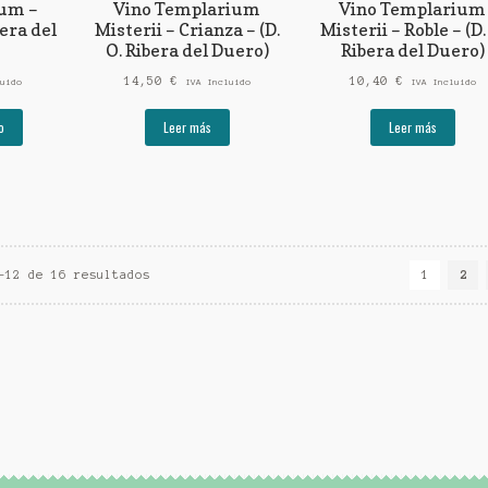
ium –
Vino Templarium
Vino Templarium
bera del
Misterii – Crianza – (D.
Misterii – Roble – (D.
O. Ribera del Duero)
Ribera del Duero)
14,50
€
10,40
€
uido
IVA Incluido
IVA Incluido
o
Leer más
Leer más
–12 de 16 resultados
1
2