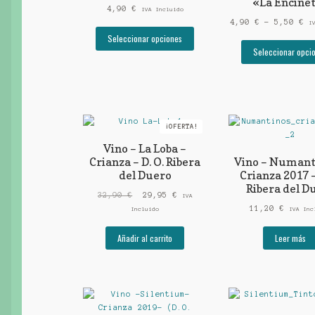
«La Encine
4,90
€
IVA Incluido
Ra
4,90
€
-
5,50
€
I
Este
de
Seleccionar opciones
producto
pr
Seleccionar opci
tiene
de
múltiples
4,
variantes.
ha
Las
5,
opciones
se
¡OFERTA!
pueden
Vino – La Loba –
elegir
Crianza – D. O. Ribera
Vino – Numant
en
del Duero
Crianza 2017 –
la
Ribera del D
página
El
El
32,90
€
29,95
€
IVA
de
precio
precio
11,20
€
Incluido
IVA Inc
producto
original
actual
era:
es:
Añadir al carrito
Leer más
32,90 €.
29,95 €.