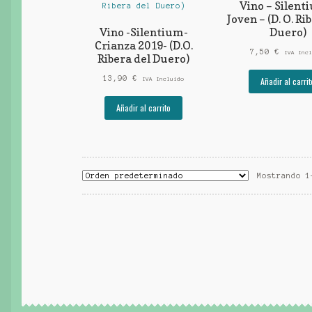
Vino – Silent
Joven – (D. O. Ri
Vino -Silentium-
Duero)
Crianza 2019- (D.O.
7,50
€
IVA Incl
Ribera del Duero)
13,90
€
Añadir al carrit
IVA Incluido
Añadir al carrito
Mostrando 1