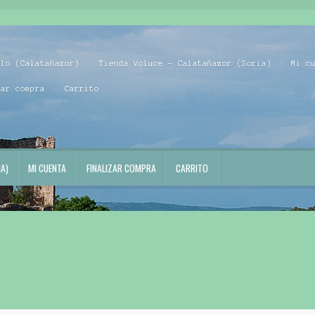
blo (Calatañazor)
Tienda Voluce – Calatañazor (Soria)
Mi c
zar compra
Carrito
A)
MI CUENTA
FINALIZAR COMPRA
CARRITO