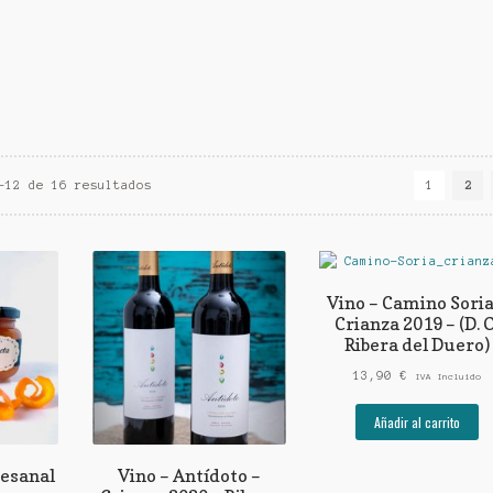
–12 de 16 resultados
1
2
Vino – Camino Soria
Crianza 2019 – (D. O
Ribera del Duero)
13,90
€
IVA Incluido
Añadir al carrito
esanal
Vino – Antídoto –