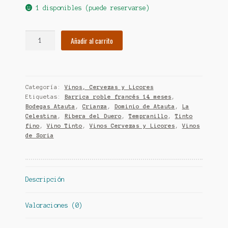
1 disponibles (puede reservarse)
Vino-
Añadir al carrito
La
Celestina-
Crianza
2019-
Categoría:
Vinos, Cervezas y Licores
(D.O.
Etiquetas:
Barrica roble francés 14 meses
,
Ribera
Bodegas Atauta
,
Crianza
,
Dominio de Atauta
,
La
del
Celestina
,
Ribera del Duero
,
Tempranillo
,
Tinto
Duero)
fino
,
Vino Tinto
,
Vinos Cervezas y Licores
,
Vinos
de Soria
cantidad
Descripción
Valoraciones (0)