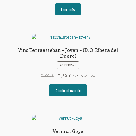
Leer más
Vino Terraesteban – Joven – (D. O. Ribera del
Duero)
¡OFERTA!
El
El
7,90
€
7,50
€
IVA Incluido
precio
precio
original
actual
Añadir al carrito
era:
es:
7,90 €.
7,50 €.
Vermut Goya