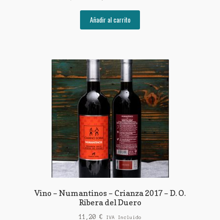
precio
precio
original
actual
Añadir al carrito
era:
es:
32,90 €.
29,95 €.
Vino – Numantinos – Crianza 2017 – D. O.
Ribera del Duero
11,20
€
IVA Incluido