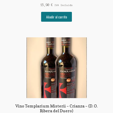
Valorado con
15,90
€
IVA Incluido
5.00
de 5
Añadir al carrito
Vino Templarium Misterii – Crianza – (D. O.
Ribera del Duero)