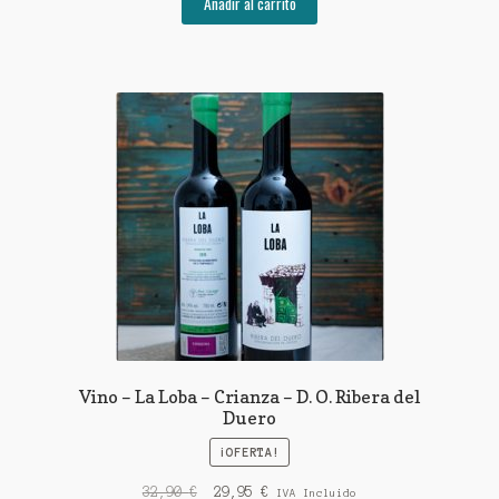
Añadir al carrito
Vino – La Loba – Crianza – D. O. Ribera del
Duero
¡OFERTA!
El
El
32,90
€
29,95
€
IVA Incluido