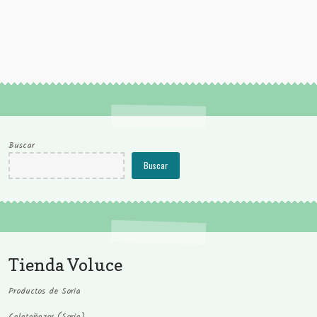
Buscar
Buscar
Tienda Voluce
Productos de Soria
Calatañazor (Soria)