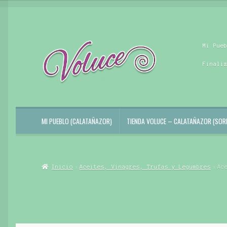
Ir
Ir
Mi Pue
a
al
la
contenido
Finali
navegación
MI PUEBLO (CALATAÑAZOR)
TIENDA VOLUCE – CALATAÑAZOR (SORI
Inicio
Aceites, Vinagres, Trufas y Legumbres
Ac