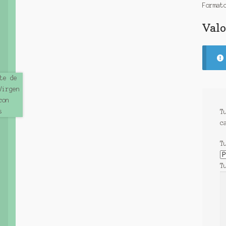
Format
Valo
T
c
T
T