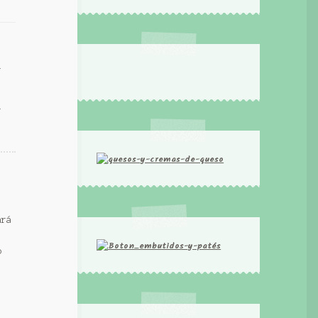
a
e
ará
o