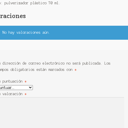
o: pulverizador plástico 70 ml.
raciones
No hay valoraciones aún.
u dirección de correo electrónico no será publicada.
Los
ampos obligatorios están marcados con
*
u puntuación
*
u valoración
*