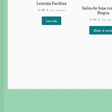
Lenteja Pardina
Salsa de Soja co
4,90
€
IVA Incluido
Negra
9,60
€
Leer más
IVA Incl
Añadir al carrit