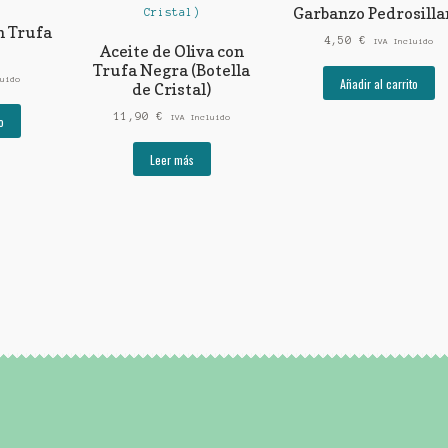
Garbanzo Pedrosilla
n Trufa
4,50
€
IVA Incluido
Aceite de Oliva con
Trufa Negra (Botella
Añadir al carrito
uido
de Cristal)
11,90
€
o
IVA Incluido
Leer más