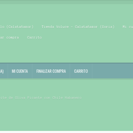
blo (Calatañazor)
Tienda Voluce – Calatañazor (Soria)
Mi c
zar compra
Carrito
A)
MI CUENTA
FINALIZAR COMPRA
CARRITO
eite de Oliva Picante con Chile Habanero