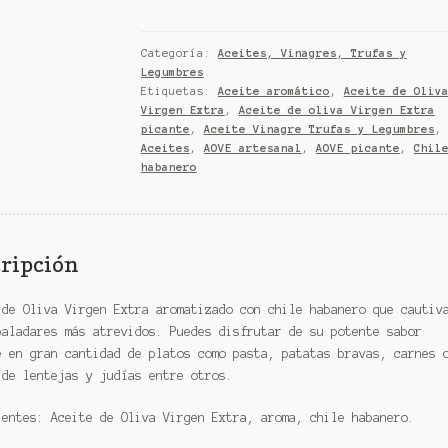
Picante
con
Categoría:
Aceites, Vinagres, Trufas y
Chile
Legumbres
Habanero
Etiquetas:
Aceite aromático
,
Aceite de Oliv
cantidad
Virgen Extra
,
Aceite de oliva Virgen Extra
picante
,
Aceite Vinagre Trufas y Legumbres
,
Aceites
,
AOVE artesanal
,
AOVE picante
,
Chil
habanero
ripción
 de Oliva Virgen Extra aromatizado con chile habanero que cautiv
paladares más atrevidos. Puedes disfrutar de su potente sabor
e en gran cantidad de platos como pasta, patatas bravas, carnes 
 de lentejas y judías entre otros.
ientes: Aceite de Oliva Virgen Extra, aroma, chile habanero.