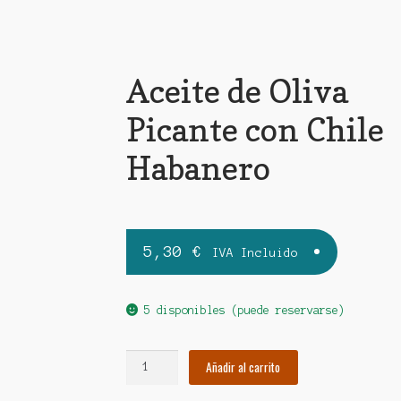
Aceite de Oliva
Picante con Chile
Habanero
5,30
€
IVA Incluido
5 disponibles (puede reservarse)
Aceite
Añadir al carrito
de
Oliva