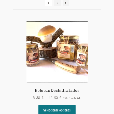
1
2
Boletus Deshidratados
Rango
6,30
€
-
14,90
€
IVA Incluido
de
Este
precios:
Seleccionar opciones
producto