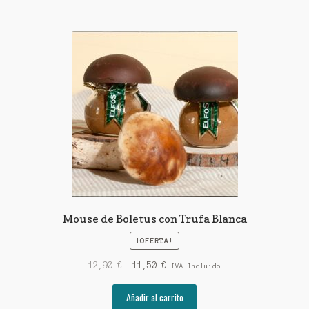
Mouse de Boletus con Trufa Blanca
¡OFERTA!
El
El
12,90
€
11,50
€
IVA Incluido
precio
precio
original
actual
Añadir al carrito