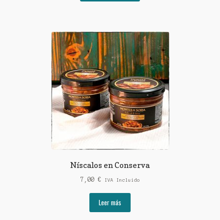
era:
es:
12,90 €.
11,50 €.
Níscalos en Conserva
7,00
€
IVA Incluido
Leer más