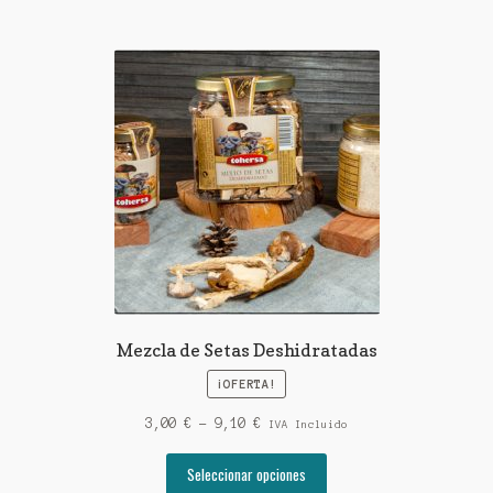
Mezcla de Setas Deshidratadas
¡OFERTA!
Rango
3,00
€
-
9,10
€
IVA Incluido
de
Este
precios:
Seleccionar opciones
producto