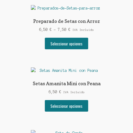
de
producto
Preparado de Setas con Arroz
Rango
6,50
€
-
7,50
€
IVA Incluido
de
Este
precios:
Seleccionar opciones
producto
desde
tiene
6,50 €
múltiples
hasta
variantes.
7,50 €
Las
opciones
Setas Amanita Mini con Peana
se
6,50
€
pueden
IVA Incluido
elegir
Este
Seleccionar opciones
en
producto
la
tiene
página
múltiples
de
variantes.
producto