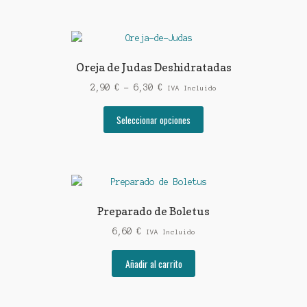
Oreja de Judas Deshidratadas
Rango
2,90
€
-
6,30
€
IVA Incluido
de
Este
precios:
Seleccionar opciones
producto
desde
tiene
2,90 €
múltiples
hasta
variantes.
6,30 €
Las
opciones
Preparado de Boletus
se
6,60
€
pueden
IVA Incluido
elegir
Añadir al carrito
en
la
página