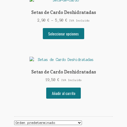
Las
opciones
Setas de Cardo Deshidratadas
se
Rango
2,90
€
-
5,90
€
pueden
IVA Incluido
de
elegir
Este
precios:
Seleccionar opciones
en
producto
desde
la
tiene
2,90 €
página
múltiples
hasta
de
variantes.
5,90 €
producto
Las
opciones
Setas de Cardo Deshidratadas
se
19,50
€
pueden
IVA Incluido
elegir
Añadir al carrito
en
la
página
de
producto