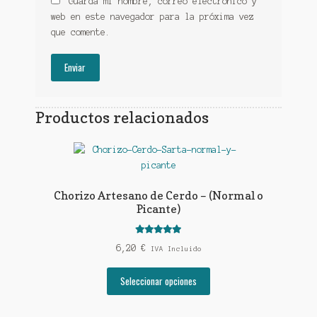
Guarda mi nombre, correo electrónico y
web en este navegador para la próxima vez
que comente.
Productos relacionados
Chorizo Artesano de Cerdo – (Normal o
Picante)
Valorado con
6,20
€
IVA Incluido
5.00
de 5
Este
Seleccionar opciones
producto
tiene