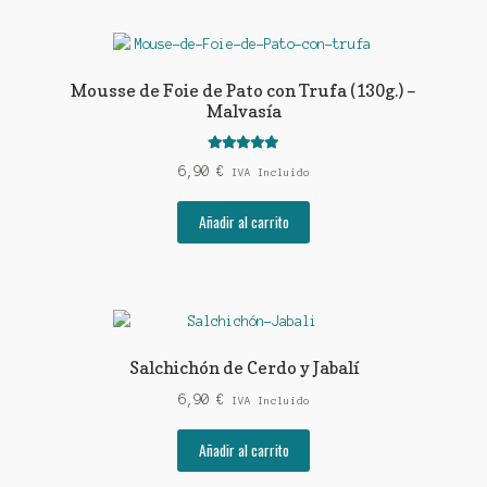
múltiples
variantes.
Las
opciones
Mousse de Foie de Pato con Trufa (130g.) –
se
Malvasía
pueden
elegir
Valorado con
6,90
€
en
IVA Incluido
5.00
de 5
la
Añadir al carrito
página
de
producto
Salchichón de Cerdo y Jabalí
6,90
€
IVA Incluido
Añadir al carrito