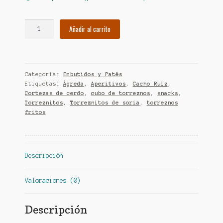
Torreznos
Añadir al carrito
Fritos
(cubo)
cantidad
Categoría:
Embutidos y Patés
Etiquetas:
Ágreda
,
Aperitivos
,
Cacho Ruiz
,
Cortezas de cerdo
,
cubo de torreznos
,
snacks
,
Torreznitos
,
Torreznitos de soria
,
torreznos
fritos
Descripción
Valoraciones (0)
Descripción