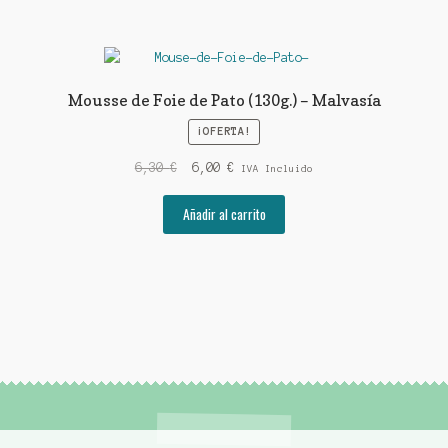
Mousse de Foie de Pato (130g.) – Malvasía
¡OFERTA!
El
El
6,30
€
6,00
€
IVA Incluido
precio
precio
original
actual
Añadir al carrito
era:
es:
6,30 €.
6,00 €.