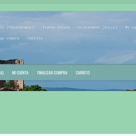
blo (Calatañazor)
Tienda Voluce – Calatañazor (Soria)
Mi c
zar compra
Carrito
A)
MI CUENTA
FINALIZAR COMPRA
CARRITO