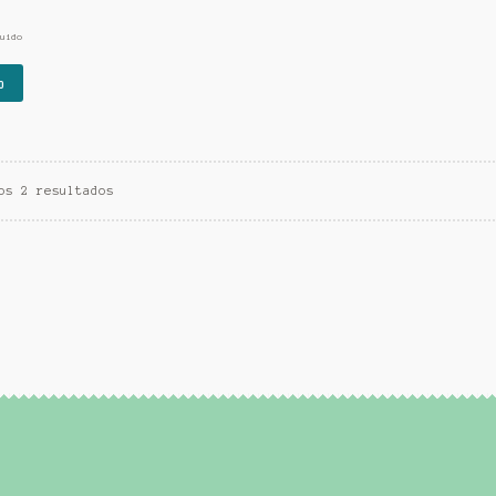
uido
o
os 2 resultados