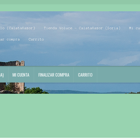
blo (Calatañazor)
Tienda Voluce – Calatañazor (Soria)
Mi c
zar compra
Carrito
A)
MI CUENTA
FINALIZAR COMPRA
CARRITO