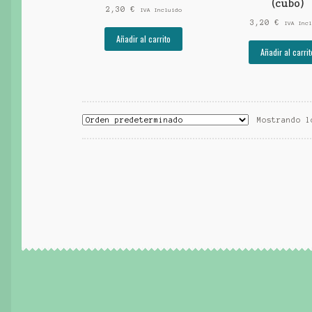
(cubo)
2,30
€
IVA Incluido
3,20
€
IVA Incl
Añadir al carrito
Añadir al carrit
Mostrando l