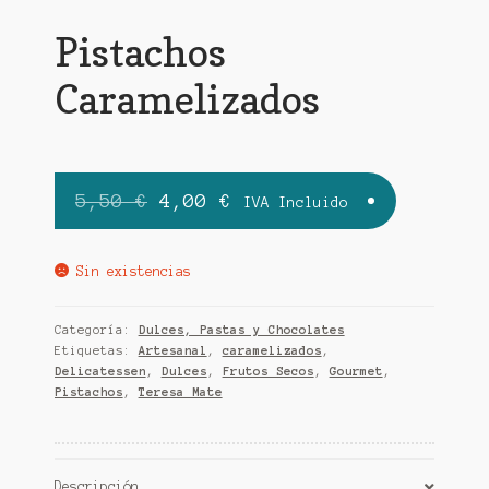
Pistachos
Caramelizados
El
El
5,50
€
4,00
€
IVA Incluido
precio
precio
original
actual
Sin existencias
era:
es:
Categoría:
Dulces, Pastas y Chocolates
5,50 €.
4,00 €.
Etiquetas:
Artesanal
,
caramelizados
,
Delicatessen
,
Dulces
,
Frutos Secos
,
Gourmet
,
Pistachos
,
Teresa Mate
Descripción