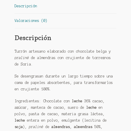
Soria
Descripción
cantidad
Valoraciones (0)
Descripción
Turrón artesano elaborado con chocolate belga y
praliné
de almendras con crujiente de torreznos
de Soria.
Se desengrasan durante un largo tiempo sobre una
cama de papeles absorbentes, para transformarlos
en crujiente 100%.
Ingredientes: Chocolate con
leche
36% cacao,
azúcar, manteca de cacao, suero de
leche
en
polvo, pasta de cacao, materia grasa láctea,
leche
entera en polvo, emulgente (lecitina de
soja
),
praliné
de
almendras
,
almendras
50%,