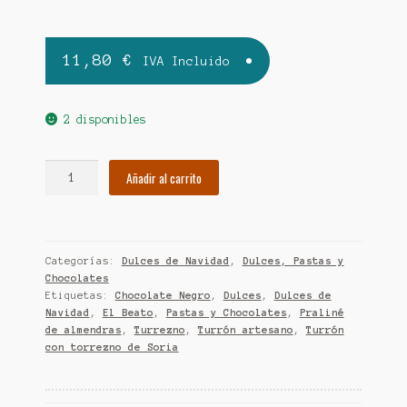
11,80
€
IVA Incluido
2 disponibles
Turrón
Añadir al carrito
Artesano
de
Chocolate
Negro
Categorías:
Dulces de Navidad
,
Dulces, Pastas y
con
Chocolates
Praliné
Etiquetas:
Chocolate Negro
,
Dulces
,
Dulces de
de
Navidad
,
El Beato
,
Pastas y Chocolates
,
Praliné
Almendras
de almendras
,
Turrezno
,
Turrón artesano
,
Turrón
con torrezno de Soria
y
Torrezno
de