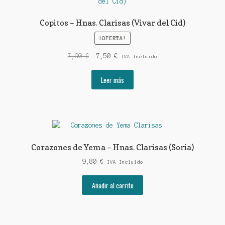
opciones
se
Copitos – Hnas. Clarisas (Vivar del Cid)
pueden
¡OFERTA!
elegir
en
El
El
7,90
€
7,50
€
IVA Incluido
la
precio
precio
página
original
actual
Leer más
de
era:
es:
producto
7,90 €.
7,50 €.
Corazones de Yema – Hnas. Clarisas (Soria)
9,80
€
IVA Incluido
Añadir al carrito