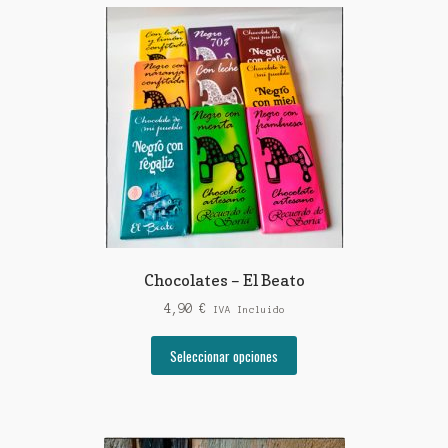
Chocolates – El Beato
4,90
€
IVA Incluido
Este
Seleccionar opciones
producto
tiene
múltiples
variantes.