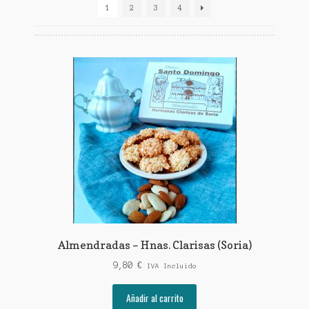
1
2
3
4
Almendradas – Hnas. Clarisas (Soria)
9,80
€
IVA Incluido
Añadir al carrito