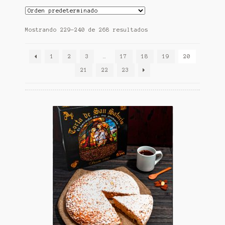
Mostrando 229–240 de 268 resultados
1
2
3
…
17
18
19
20
21
22
23