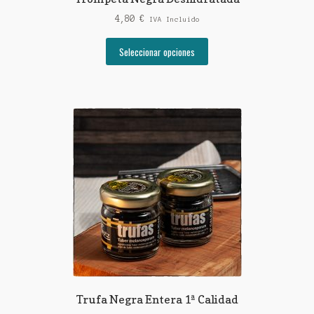
4,80
€
IVA Incluido
Este
Seleccionar opciones
producto
tiene
múltiples
variantes.
Las
opciones
se
pueden
elegir
en
la
página
de
producto
Trufa Negra Entera 1ª Calidad