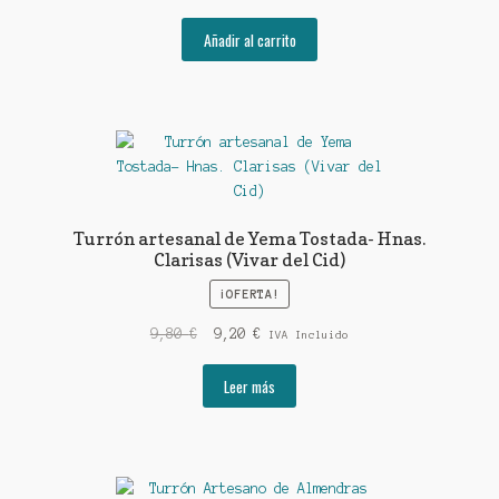
Añadir al carrito
Turrón artesanal de Yema Tostada- Hnas.
Clarisas (Vivar del Cid)
¡OFERTA!
El
El
9,80
€
9,20
€
IVA Incluido
precio
precio
original
actual
Leer más
era:
es:
9,80 €.
9,20 €.