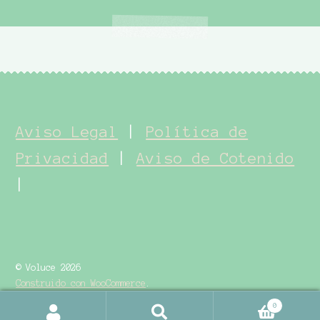
Aviso Legal
|
Política de
Privacidad
|
Aviso de Cotenido
|
© Voluce 2026
Construido con WooCommerce
.
0
Buscar
Buscar