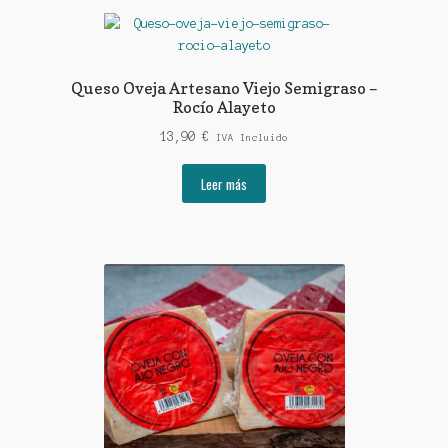
variantes.
20,90 €
Las
opciones
se
Queso Oveja Artesano Viejo Semigraso –
pueden
Rocío Alayeto
elegir
13,90
€
IVA Incluido
en
la
Leer más
página
de
producto