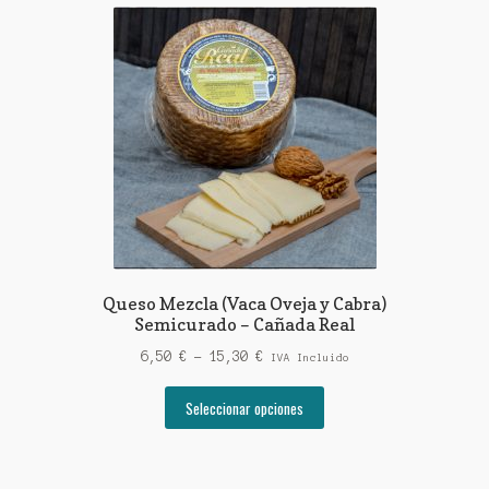
Queso Mezcla (Vaca Oveja y Cabra)
Semicurado – Cañada Real
Rango
6,50
€
-
15,30
€
IVA Incluido
de
Este
precios:
Seleccionar opciones
producto
desde
tiene
6,50 €
múltiples
hasta