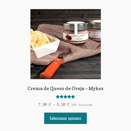
Crema de Queso de Oveja – Mykes
Valorado con
Rango
7,90
€
-
8,30
€
IVA Incluido
5.00
de 5
de
Este
precios:
Seleccionar opciones
producto
desde
tiene
7,90 €