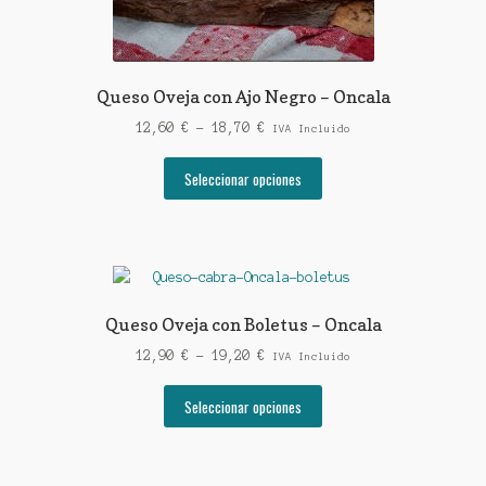
Queso Oveja con Ajo Negro – Oncala
Rango
12,60
€
-
18,70
€
IVA Incluido
de
Este
precios:
Seleccionar opciones
producto
desde
tiene
12,60 €
múltiples
hasta
variantes.
18,70 €
Las
opciones
Queso Oveja con Boletus – Oncala
se
Rango
12,90
€
-
19,20
€
pueden
IVA Incluido
de
elegir
Este
precios:
Seleccionar opciones
en
producto
desde
la
tiene
12,90 €
página
múltiples
hasta
de