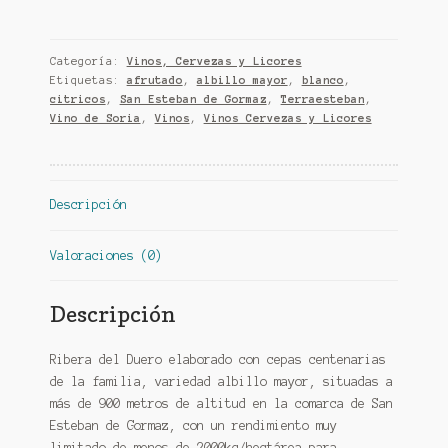
Terraesteban
-
Blanco
Categoría:
Vinos, Cervezas y Licores
-
Etiquetas:
afrutado
,
albillo mayor
,
blanco
,
Ribera
citricos
,
San Esteban de Gormaz
,
Terraesteban
,
del
Vino de Soria
,
Vinos
,
Vinos Cervezas y Licores
Duero
cantidad
Descripción
Valoraciones (0)
Descripción
Ribera del Duero elaborado con cepas centenarias
de la familia, variedad albillo mayor, situadas a
más de 900 metros de altitud en la comarca de San
Esteban de Gormaz, con un rendimiento muy
limitado de menos de 2000kg/hectárea para