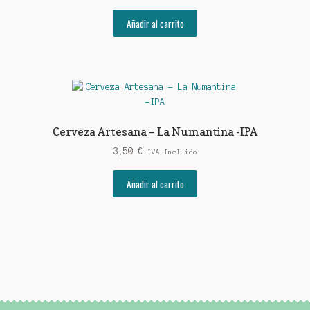
precio
precio
original
actual
Añadir al carrito
era:
es:
32,90 €.
29,95 €.
Cerveza Artesana – La Numantina -IPA
3,50
€
IVA Incluido
Añadir al carrito