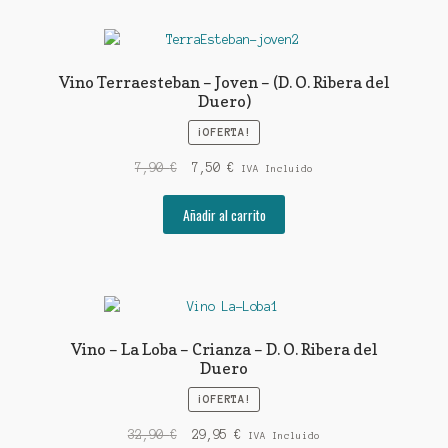
Vino Terraesteban – Joven – (D. O. Ribera del
Duero)
¡OFERTA!
El
El
7,90
€
7,50
€
IVA Incluido
precio
precio
original
actual
Añadir al carrito
era:
es:
7,90 €.
7,50 €.
Vino – La Loba – Crianza – D. O. Ribera del
Duero
¡OFERTA!
El
El
32,90
€
29,95
€
IVA Incluido