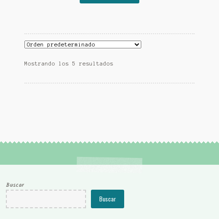
era:
es:
7,90 €.
7,50 €.
Mostrando los 5 resultados
Buscar
Buscar