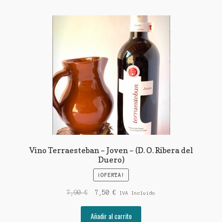
Vino Terraesteban – Joven – (D. O. Ribera del
Duero)
¡OFERTA!
El
El
7,90
€
7,50
€
IVA Incluido
precio
precio
original
actual
Añadir al carrito