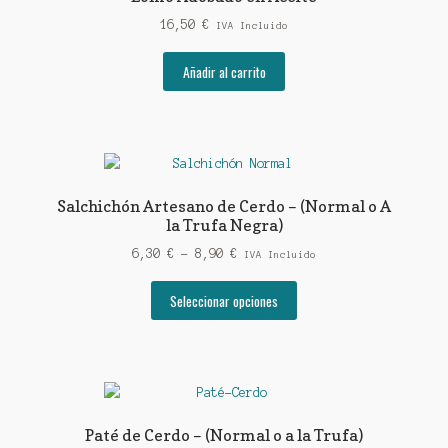
16,50
€
IVA Incluido
Añadir al carrito
Salchichón Artesano de Cerdo – (Normal o A
la Trufa Negra)
Rango
6,30
€
-
8,90
€
IVA Incluido
de
Este
precios:
Seleccionar opciones
producto
desde
tiene
6,30 €
múltiples
hasta
variantes.
8,90 €
Las
opciones
Paté de Cerdo – (Normal o a la Trufa)
se