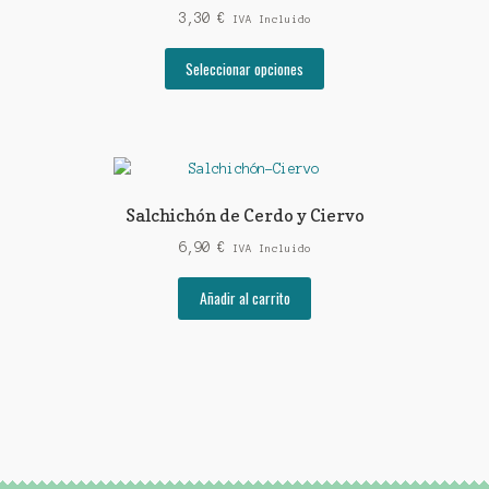
3,30
€
pueden
IVA Incluido
elegir
Este
Seleccionar opciones
en
producto
la
tiene
página
múltiples
de
variantes.
producto
Las
opciones
Salchichón de Cerdo y Ciervo
se
6,90
€
pueden
IVA Incluido
elegir
Añadir al carrito
en
la
página
de
producto