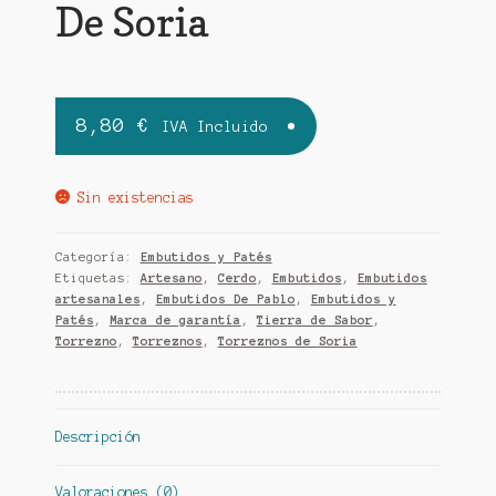
De Soria
8,80
€
IVA Incluido
Sin existencias
Categoría:
Embutidos y Patés
Etiquetas:
Artesano
,
Cerdo
,
Embutidos
,
Embutidos
artesanales
,
Embutidos De Pablo
,
Embutidos y
Patés
,
Marca de garantía
,
Tierra de Sabor
,
Torrezno
,
Torreznos
,
Torreznos de Soria
Descripción
Valoraciones (0)