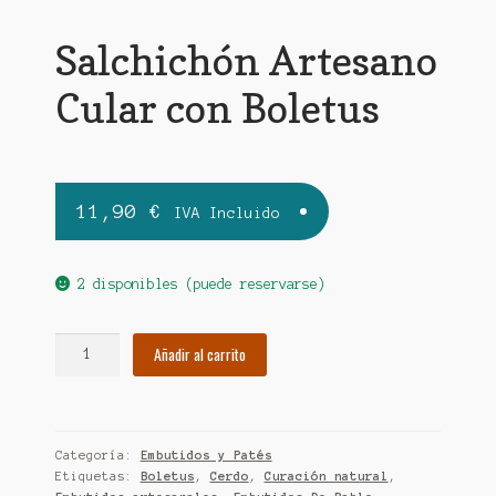
Salchichón Artesano
Cular con Boletus
11,90
€
IVA Incluido
2 disponibles (puede reservarse)
Salchichón
Añadir al carrito
Artesano
Cular
con
Boletus
Categoría:
Embutidos y Patés
cantidad
Etiquetas:
Boletus
,
Cerdo
,
Curación natural
,