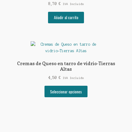
8,70
€
pueden
IVA Incluido
elegir
Añadir al carrito
en
la
página
de
producto
Cremas de Queso en tarro de vidrio-Tierras
Altas
4,50
€
IVA Incluido
Este
Seleccionar opciones
producto
tiene
múltiples
variantes.
Las
opciones