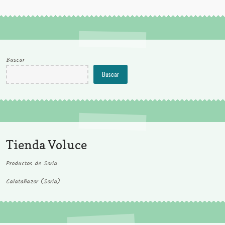
se
pueden
elegir
en
la
Buscar
página
de
Buscar
producto
Tienda Voluce
Productos de Soria
Calatañazor (Soria)