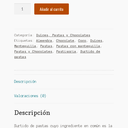
Pastas
Añadir al carrito
de
Mantequilla
de
Soria
Categoría:
Dulces, Pastas y Chocolates
cantidad
Etiquetas:
Almendra
,
Chocolate
,
Coco
,
Dulces
,
Mantequilla
,
Pastas
,
Pastas con mantequilla
,
Pastas y Chocolates
,
Pastisoria
,
Surtido de
pastas
Descripción
Valoraciones (0)
Descripción
Surtido de pastas cuyo ingrediente en común es la