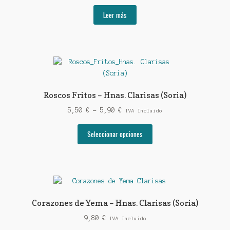
Leer más
Roscos Fritos – Hnas. Clarisas (Soria)
Rango
5,50
€
-
5,90
€
IVA Incluido
de
Este
precios:
Seleccionar opciones
producto
desde
tiene
5,50 €
múltiples
hasta
variantes.
5,90 €
Las
opciones
Corazones de Yema – Hnas. Clarisas (Soria)
se
9,80
€
pueden
IVA Incluido