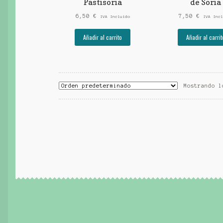
Pastisoria
de Soria
6,50
€
7,50
€
IVA Incluido
IVA Incl
Añadir al carrito
Añadir al carrit
Mostrando l