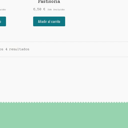
Pastisoria
6,50
€
uido
IVA Incluido
o
Añadir al carrito
os 4 resultados