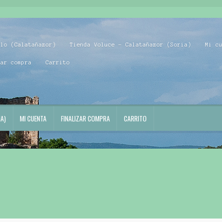
blo (Calatañazor)
Tienda Voluce – Calatañazor (Soria)
Mi c
zar compra
Carrito
A)
MI CUENTA
FINALIZAR COMPRA
CARRITO