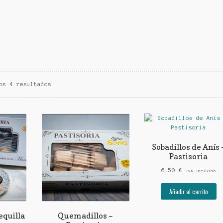
os 4 resultados
Sobadillos de Anís 
Pastisoria
6,50
€
IVA Incluido
Añadir al carrito
equilla
Quemadillos –