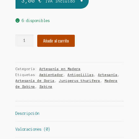
3,00
€
IVA Incluido
6 disponibles
Antipolillas
Añadir al carrito
de
Madera
de
Sabina.
Categoría:
Artesanía en Madera
cantidad
Etiquetas:
Ambientador
,
Antipolillas
,
Artesanía
,
Artesanía de Soria
,
Juniperus thurifera
,
Madera
de Sabina
,
Sabina
Descripción
Valoraciones (0)