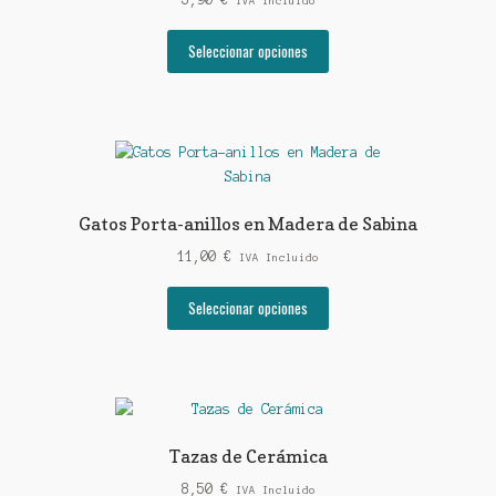
IVA Incluido
Este
Seleccionar opciones
producto
tiene
múltiples
variantes.
Las
opciones
se
Gatos Porta-anillos en Madera de Sabina
pueden
11,00
€
elegir
IVA Incluido
en
Este
Seleccionar opciones
la
producto
página
tiene
de
múltiples
producto
variantes.
Las
opciones
Tazas de Cerámica
se
8,50
€
pueden
IVA Incluido