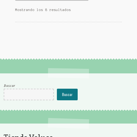
opciones
Mostrando los 8 resultados
se
pueden
elegir
en
la
página
de
producto
Buscar
Buscar