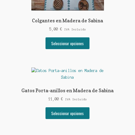
producto
Colgantes en Madera de Sabina
5,00
€
IVA Incluido
Este
Seleccionar opciones
producto
tiene
múltiples
variantes.
Las
opciones
se
Gatos Porta-anillos en Madera de Sabina
pueden
11,00
€
elegir
IVA Incluido
en
Este
Seleccionar opciones
la
producto
página
tiene
de
múltiples
producto