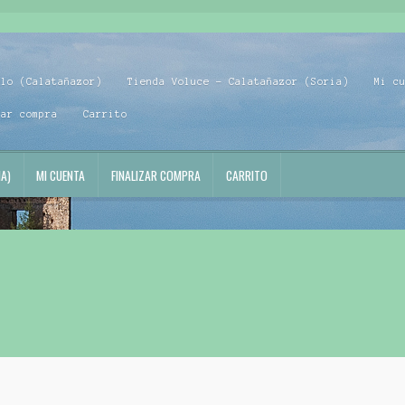
blo (Calatañazor)
Tienda Voluce – Calatañazor (Soria)
Mi c
zar compra
Carrito
A)
MI CUENTA
FINALIZAR COMPRA
CARRITO