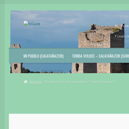
Ir
Ir
Mi Pue
a
al
la
contenido
Finali
navegación
MI PUEBLO (CALATAÑAZOR)
TIENDA VOLUCE – CALATAÑAZOR (SORI
Inicio
Productos etiquetados “Ambientador”