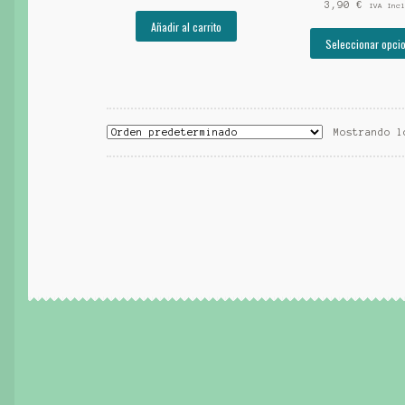
3,90
€
IVA Incl
Añadir al carrito
Seleccionar opci
Mostrando l