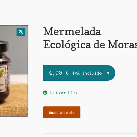
Mermelada
🔍
Ecológica de Mora
4,90
€
IVA Incluido
1 disponibles
Mermelada
Añadir al carrito
Ecológica
de
Moras
cantidad