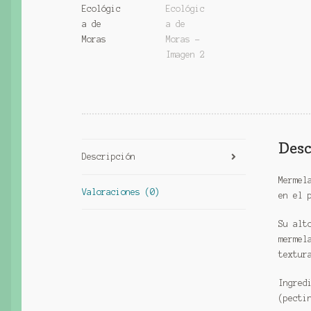
Desc
Descripción
Mermel
Valoraciones (0)
en el 
Su alt
mermel
textur
Ingred
(pecti