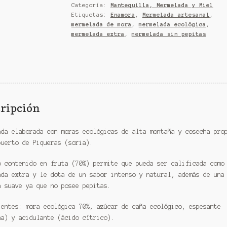
Categoría:
Mantequilla, Mermelada y Miel
Etiquetas:
Enamora
,
Mermelada artesanal
,
mermelada de mora
,
mermelada ecológica
,
mermelada extra
,
mermelada sin pepitas
ripción
ada elaborada con moras ecológicas de alta montaña y cosecha pro
puerto de Piqueras (soria).
o contenido en fruta (70%) permite que pueda ser calificada como
ada extra y le dota de un sabor intenso y natural, además de una
a suave ya que no posee pepitas.
ientes: mora ecológica 70%, azúcar de caña ecológico, espesante
na) y acidulante (ácido cítrico).