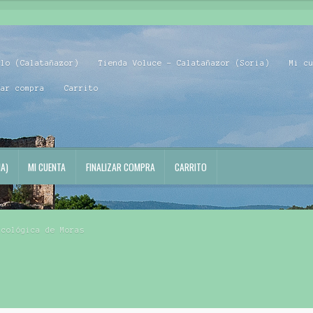
blo (Calatañazor)
Tienda Voluce – Calatañazor (Soria)
Mi c
zar compra
Carrito
A)
MI CUENTA
FINALIZAR COMPRA
CARRITO
Ecológica de Moras