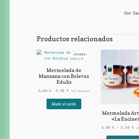
Con Ce
Productos relacionados
¡OFERTA!
Mermelada de
Manzana con Boletus
Edulis
El
El
8,00
€
6,90
€
IVA Incluido
precio
precio
original
actual
Añadir al carrito
era:
es:
Mermelada Art
8,00 €.
6,90 €.
«La Encine
Ra
4,90
€
-
5,50
€
I
de