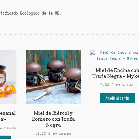
rtificado Ecológico de la UE.
Miel de Encina co
Trufa Negra – Myk
9,60
€
IVA Incluido
Añadir al carrito
esanal
Miel de Biércol y
ta»
Romero con Trufa
Negra
ngo
VA Incluido
12,20
€
IVA Incluido
Este