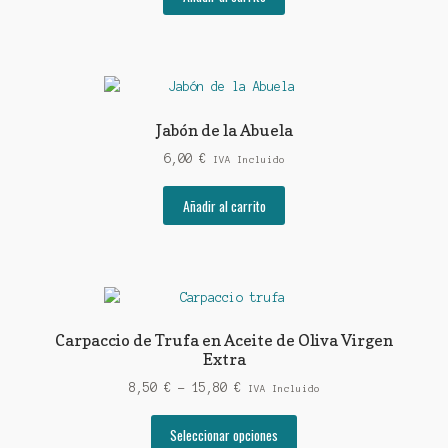
Jabón de la Abuela
6,00
€
IVA Incluido
Añadir al carrito
Carpaccio de Trufa en Aceite de Oliva Virgen
Extra
Rango
8,50
€
-
15,80
€
IVA Incluido
de
Este
precios:
Seleccionar opciones
producto