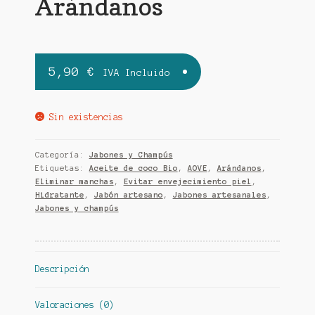
Arándanos
5,90
€
IVA Incluido
Sin existencias
Categoría:
Jabones y Champús
Etiquetas:
Aceite de coco Bio
,
AOVE
,
Arándanos
,
Eliminar manchas
,
Evitar envejecimiento piel
,
Hidratante
,
Jabón artesano
,
Jabones artesanales
,
Jabones y champús
Descripción
Valoraciones (0)