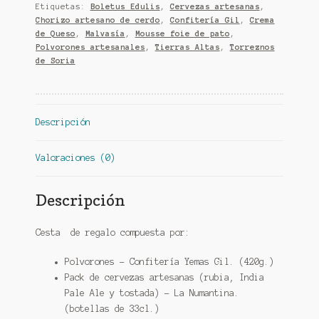
Etiquetas:
Boletus Edulis
,
Cervezas artesanas
,
Chorizo artesano de cerdo
,
Confitería Gil
,
Crema
de Queso
,
Malvasía
,
Mousse foie de pato
,
Polvorones artesanales
,
Tierras Altas
,
Torreznos
de Soria
Descripción
Valoraciones (0)
Descripción
Cesta de regalo compuesta por:
Polvorones – Confitería Yemas Gil. (420g.)
Pack de cervezas artesanas (rubia, India
Pale Ale y tostada) – La Numantina.
(botellas de 33cl.)