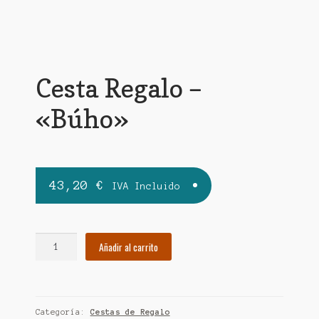
Cesta Regalo –
«Búho»
43,20
€
IVA Incluido
Cesta
Añadir al carrito
Regalo
-
"Búho"
cantidad
Categoría:
Cestas de Regalo