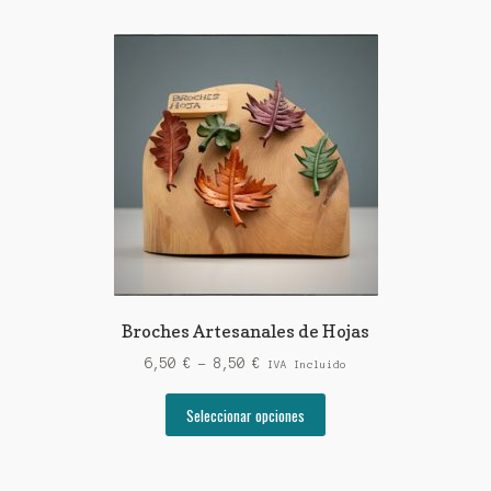
Broches Artesanales de Hojas
Rango
6,50
€
-
8,50
€
IVA Incluido
de
Este
precios:
Seleccionar opciones
producto
desde
tiene
6,50 €
múltiples
hasta