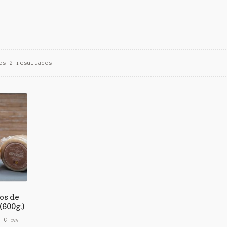
os 2 resultados
os de
(600g.)
Rango
0
€
IVA