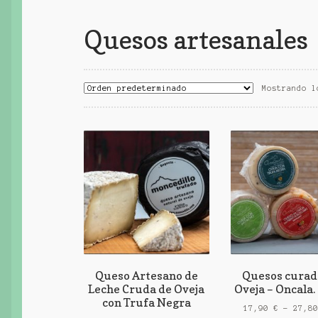
Quesos artesanales
Mostrando l
Queso Artesano de
Quesos curad
Leche Cruda de Oveja
Oveja – Oncala. 
con Trufa Negra
17,90
€
-
27,8