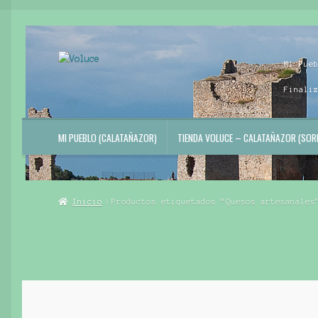
Ir
Ir
Mi Pue
a
al
la
contenido
Finali
navegación
MI PUEBLO (CALATAÑAZOR)
TIENDA VOLUCE – CALATAÑAZOR (SORI
Inicio
Productos etiquetados “Quesos artesanales