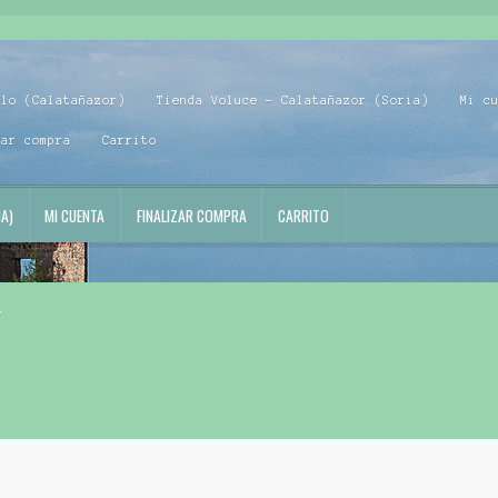
blo (Calatañazor)
Tienda Voluce – Calatañazor (Soria)
Mi c
zar compra
Carrito
A)
MI CUENTA
FINALIZAR COMPRA
CARRITO
”