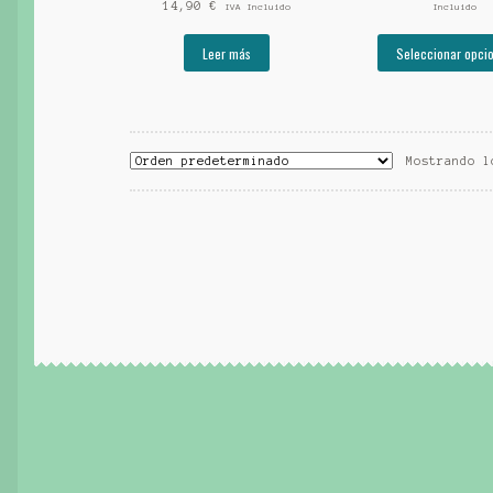
14,90
€
IVA Incluido
Incluido
Leer más
Seleccionar opci
Mostrando l