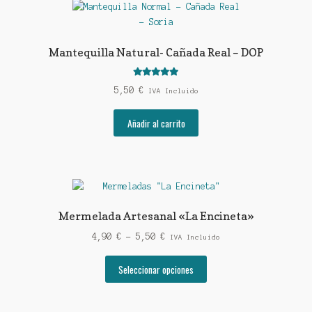
Mantequilla Natural- Cañada Real – DOP
Valorado con
5,50
€
IVA Incluido
5.00
de 5
Añadir al carrito
Mermelada Artesanal «La Encineta»
Rango
4,90
€
-
5,50
€
IVA Incluido
de
Este
precios:
Seleccionar opciones
producto
desde
tiene
4,90 €
múltiples