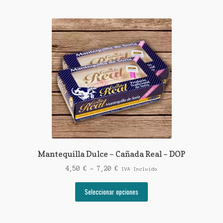
Mantequilla Dulce – Cañada Real – DOP
Rango
4,50
€
-
7,20
€
IVA Incluido
de
Este
precios:
Seleccionar opciones
producto
desde
tiene
4,50 €
múltiples
hasta