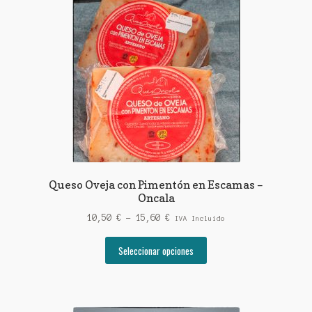
Las
opciones
se
pueden
elegir
en
la
página
de
producto
Queso Oveja con Pimentón en Escamas –
Oncala
Rango
10,50
€
-
15,60
€
IVA Incluido
de
Este
precios:
Seleccionar opciones
producto
desde
tiene
10,50 €
múltiples
hasta
variantes.
15,60 €