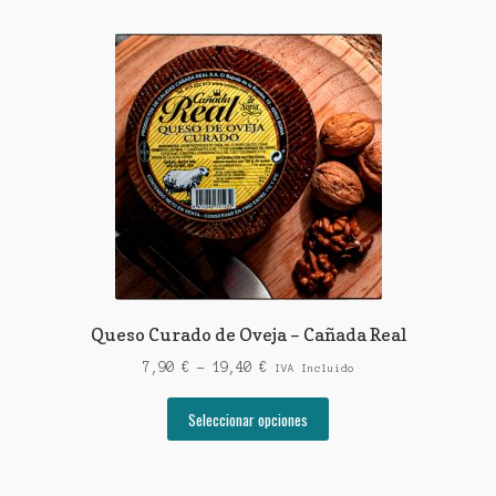
Queso Curado de Oveja – Cañada Real
Rango
7,90
€
-
19,40
€
IVA Incluido
de
Este
precios:
Seleccionar opciones
producto
desde
tiene
7,90 €
múltiples
hasta