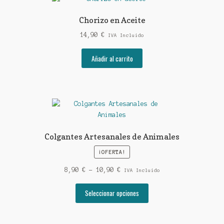
Chorizo en Aceite
14,90
€
IVA Incluido
Añadir al carrito
Colgantes Artesanales de Animales
¡OFERTA!
Rango
8,90
€
-
10,90
€
IVA Incluido
de
Este
precios:
Seleccionar opciones
producto
desde
tiene
8,90 €
múltiples