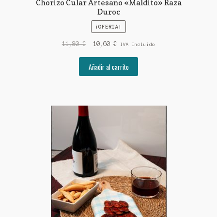
Chorizo Cular Artesano «Maldito» Raza
Duroc
¡OFERTA!
El
El
11,80
€
10,60
€
IVA Incluido
precio
precio
original
actual
Añadir al carrito
era:
es:
11,80 €.
10,60 €.