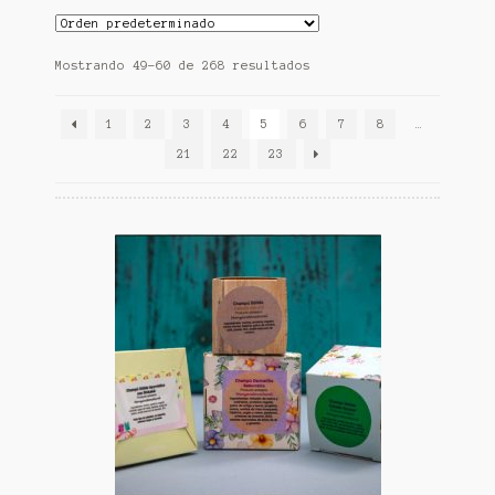
Mostrando 49–60 de 268 resultados
1
2
3
4
5
6
7
8
…
21
22
23