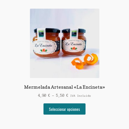
Mermelada Artesanal «La Encineta»
Rango
4,90
€
-
5,50
€
IVA Incluido
de
Este
precios:
Seleccionar opciones
producto
desde
tiene
4,90 €
múltiples
hasta