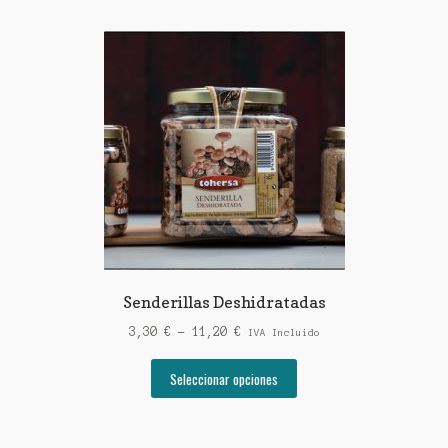
Senderillas Deshidratadas
Rango
3,30
€
-
11,20
€
IVA Incluido
de
Este
precios:
Seleccionar opciones
producto
desde
tiene
3,30 €
múltiples
hasta