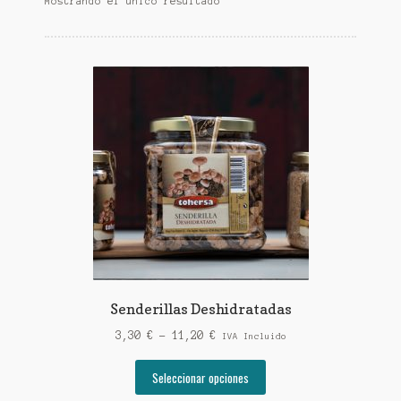
Mostrando el único resultado
Senderillas Deshidratadas
Rango
3,30
€
-
11,20
€
IVA Incluido
de
Este
precios:
Seleccionar opciones
producto
desde