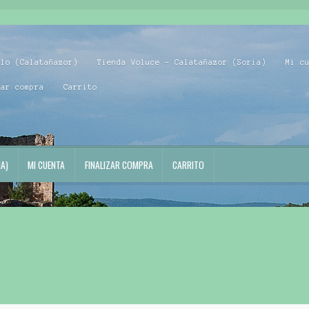
blo (Calatañazor)
Tienda Voluce – Calatañazor (Soria)
Mi c
zar compra
Carrito
A)
MI CUENTA
FINALIZAR COMPRA
CARRITO