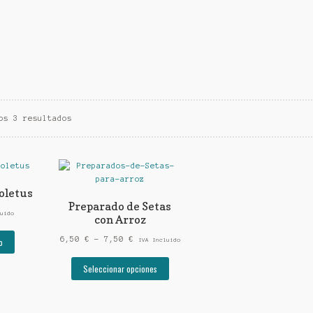
os 3 resultados
oletus
Preparado de Setas
uido
con Arroz
Rango
6,50
€
-
7,50
€
o
IVA Incluido
de
Este
precios:
Seleccionar opciones
producto
desde
tiene
6,50 €
múltiples
hasta