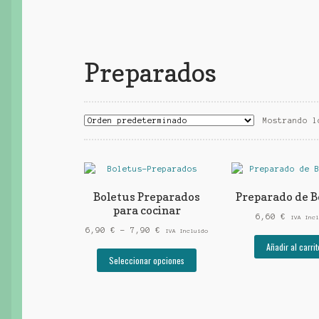
Preparados
Mostrando l
Boletus Preparados
Preparado de B
para cocinar
6,60
€
IVA Incl
Rango
6,90
€
-
7,90
€
IVA Incluido
de
Añadir al carrit
Este
precios:
Seleccionar opciones
producto
desde
tiene
6,90 €
múltiples
hasta
variantes.
7,90 €