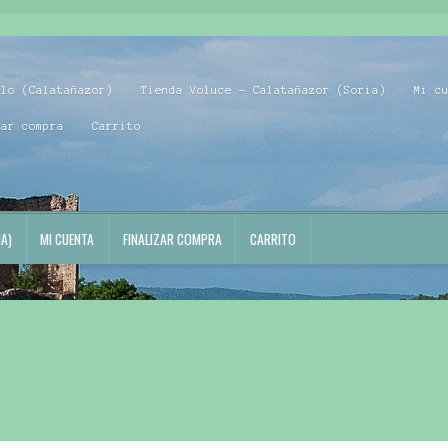
blo (Calatañazor)
Tienda Voluce – Calatañazor (Soria)
Mi c
zar compra
Carrito
A)
MI CUENTA
FINALIZAR COMPRA
CARRITO