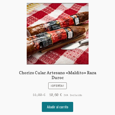
Chorizo Cular Artesano «Maldito» Raza
Duroc
¡OFERTA!
El
El
11,80
€
10,60
€
IVA Incluido
precio
precio
original
actual
Añadir al carrito
era:
es: